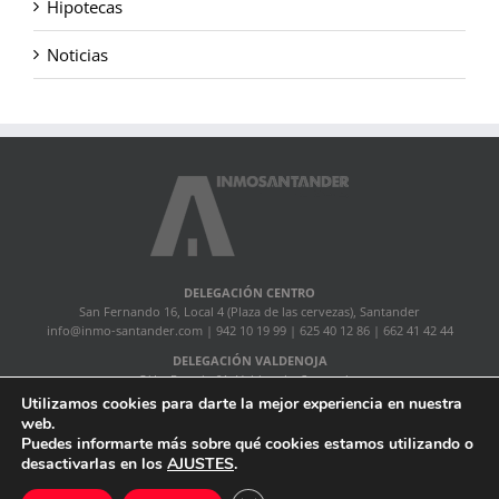
Hipotecas
Noticias
DELEGACIÓN CENTRO
San Fernando 16, Local 4 (Plaza de las cervezas), Santander
info@inmo-santander.com
| 942 10 19 99 | 625 40 12 86 | 662 41 42 44
DELEGACIÓN VALDENOJA
C/ La Pereda 6A, Valdenoja, Santander
lapereda@inmo-santander.com
| 942 88 83 82
Utilizamos cookies para darte la mejor experiencia en nuestra
web.
Puedes informarte más sobre qué cookies estamos utilizando o
InmoSantander |
Política de privacidad
|
Acerca de
desactivarlas en los
AJUSTES
.
Facebook
Instagram
Twitter