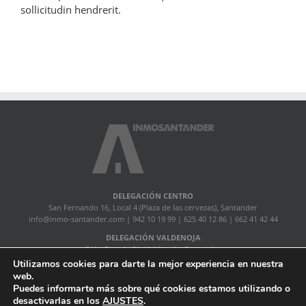
sollicitudin hendrerit.
DELEGACIÓN CENTRO
San Fernando 16, Local 4 (Plaza de las cervezas), Santander
info@inmo-santander.com
| 942 10 19 99 | 625 40 12 86 | 662 41 42 44
DELEGACIÓN VALDENOJA
C/ La Pereda 6A, Valdenoja, Santander
lapereda@inmo-santander.com
| 942 88 83 82
Utilizamos cookies para darte la mejor experiencia en nuestra
web.
Puedes informarte más sobre qué cookies estamos utilizando o
InmoSantander |
Política de privacidad
|
Acerca de
desactivarlas en los
AJUSTES
.