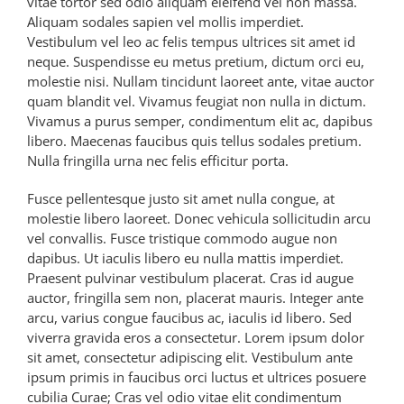
vitae tortor sed odio aliquam eleifend vel non massa.
Aliquam sodales sapien vel mollis imperdiet.
Vestibulum vel leo ac felis tempus ultrices sit amet id
neque. Suspendisse eu metus pretium, dictum orci eu,
molestie nisi. Nullam tincidunt laoreet ante, vitae auctor
quam blandit vel. Vivamus feugiat non nulla in dictum.
Vivamus a purus semper, condimentum elit ac, dapibus
libero. Maecenas faucibus quis tellus sodales pretium.
Nulla fringilla urna nec felis efficitur porta.
Fusce pellentesque justo sit amet nulla congue, at
molestie libero laoreet. Donec vehicula sollicitudin arcu
vel convallis. Fusce tristique commodo augue non
dapibus. Ut iaculis libero eu nulla mattis imperdiet.
Praesent pulvinar vestibulum placerat. Cras id augue
auctor, fringilla sem non, placerat mauris. Integer ante
arcu, varius congue faucibus ac, iaculis id libero. Sed
viverra gravida eros a consectetur. Lorem ipsum dolor
sit amet, consectetur adipiscing elit. Vestibulum ante
ipsum primis in faucibus orci luctus et ultrices posuere
cubilia Curae; Cras vel odio vitae elit condimentum