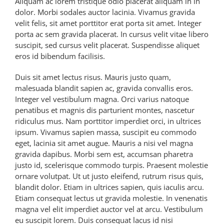
Aliquam ac lorem tristique odio placerat aliquam in in
dolor. Morbi sodales auctor lacinia. Vivamus gravida
velit felis, sit amet porttitor erat porta sit amet. Integer
porta ac sem gravida placerat. In cursus velit vitae libero
suscipit, sed cursus velit placerat. Suspendisse aliquet
eros id bibendum facilisis.
Duis sit amet lectus risus. Mauris justo quam,
malesuada blandit sapien ac, gravida convallis eros.
Integer vel vestibulum magna. Orci varius natoque
penatibus et magnis dis parturient montes, nascetur
ridiculus mus. Nam porttitor imperdiet orci, in ultrices
ipsum. Vivamus sapien massa, suscipit eu commodo
eget, lacinia sit amet augue. Mauris a nisi vel magna
gravida dapibus. Morbi sem est, accumsan pharetra
justo id, scelerisque commodo turpis. Praesent molestie
ornare volutpat. Ut ut justo eleifend, rutrum risus quis,
blandit dolor. Etiam in ultrices sapien, quis iaculis arcu.
Etiam consequat lectus ut gravida molestie. In venenatis
magna vel elit imperdiet auctor vel at arcu. Vestibulum
eu suscipit lorem. Duis consequat lacus id nisi