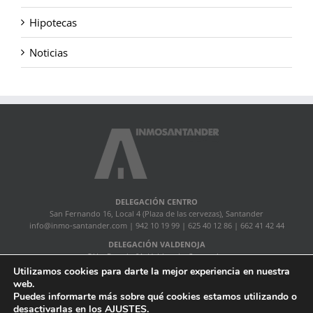
Hipotecas
Noticias
DELEGACIÓN CENTRO
San Fernando 16, Local 4 (Plaza de las cervezas), Santander
info@inmo-santander.com
| 942 10 19 99 | 625 40 12 86 | 662 41 42 44
DELEGACIÓN VALDENOJA
C/ La Pereda 6A, Valdenoja, Santander
lapereda@inmo-santander.com
| 942 88 83 82
Utilizamos cookies para darte la mejor experiencia en nuestra
web.
Puedes informarte más sobre qué cookies estamos utilizando o
InmoSantander |
Política de privacidad
|
Acerca de
desactivarlas en los
AJUSTES
.