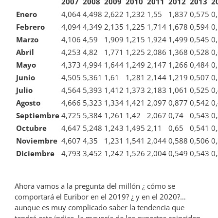
2007
2008
2009
2010
2011
2012
2013
2
Enero
4,064
4,498
2,622
1,232
1,55
1,837
0,575
0
Febrero
4,094
4,349
2,135
1,225
1,714
1,678
0,594
0
Marzo
4,106
4,59
1,909
1,215
1,924
1,499
0,545
0
Abril
4,253
4,82
1,771
1,225
2,086
1,368
0,528
0
Mayo
4,373
4,994
1,644
1,249
2,147
1,266
0,484
0
Junio
4,505
5,361
1,61
1,281
2,144
1,219
0,507
0
Julio
4,564
5,393
1,412
1,373
2,183
1,061
0,525
0
Agosto
4,666
5,323
1,334
1,421
2,097
0,877
0,542
0
Septiembre
4,725
5,384
1,261
1,42
2,067
0,74
0,543
0
Octubre
4,647
5,248
1,243
1,495
2,11
0,65
0,541
0
Noviembre
4,607
4,35
1,231
1,541
2,044
0,588
0,506
0
Diciembre
4,793
3,452
1,242
1,526
2,004
0,549
0,543
0
Ahora vamos a la pregunta del millón ¿ cómo se
comportará el Euribor en el 2019? ¿ y en el 2020?…
aunque es muy complicado saber la tendencia que